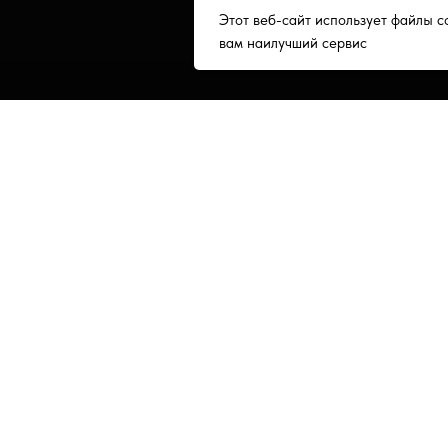
Этот веб-сайт использует файлы c
вам наилучший сервис
Продавец ИП Уразов ИНН 590610397654
© Все материалы сайта защищены
авторским правом. 2026 г.