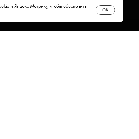
ookie и Яндекс Метрику, чтобы обеспечить
OK
Цены
Оплата
Сотрудниче
Как использовать
Доставка
Реквизиты
Для печного топлива
Возврат товара
Представите
регионах
Отзывы
Политика
конфиденциальности
Гарантии